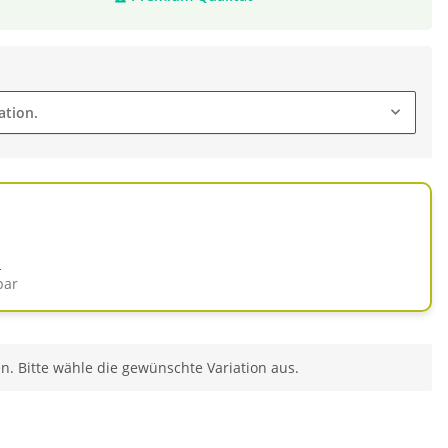
ation.
d
bar
en. Bitte wähle die gewünschte Variation aus.