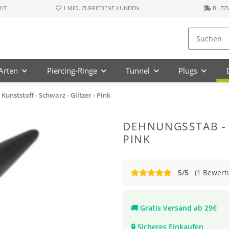
HT
1 MIO. ZUFRIEDENE KUNDEN
BLITZ
-Arten
Piercing-Ringe
Tunnel
Plugs
unststoff - Schwarz - Glitzer - Pink
DEHNUNGSSTAB - 
PINK
5/5
(1 Bewert
🚚
Gratis Versand ab 29€
🔒
Sicheres Einkaufen