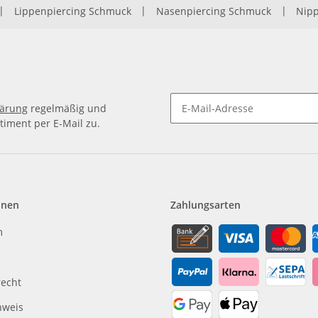
|
Lippenpiercing Schmuck
|
Nasenpiercing Schmuck
|
Nipp
lärung
regelmäßig und
timent per E-Mail zu.
Newsletter Abonnieren
onen
Zahlungsarten
m
recht
nweis