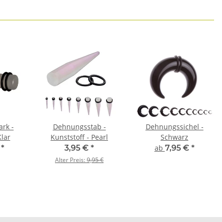
ark -
Dehnungsstab -
Dehnungssichel -
lar
Kunststoff - Pearl
Schwarz
€
*
3,95 €
*
ab
7,95 €
*
Alter Preis:
9,95 €