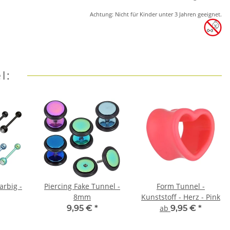
Achtung: Nicht für Kinder unter 3 Jahren geeignet.
l:
arbig -
Piercing Fake Tunnel -
Form Tunnel -
8mm
Kunststoff - Herz - Pink
9,95 €
*
ab
9,95 €
*