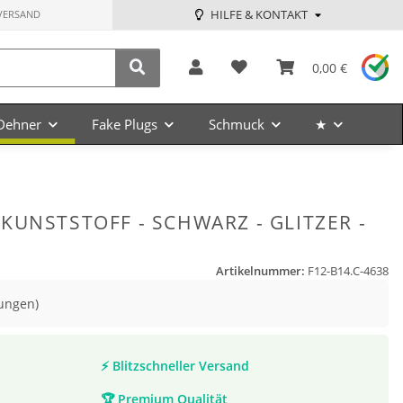
HILFE & KONTAKT
VERSAND
0,00 €
Dehner
Fake Plugs
Schmuck
★
KUNSTSTOFF - SCHWARZ - GLITZER -
Artikelnummer:
F12-B14.C-4638
ungen)
⚡
Blitzschneller Versand
🏆
Premium Qualität