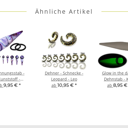
Ähnliche Artikel
hnungsstab -
Dehner - Schnecke -
Glow in the d
unststoff -
Leopard - Leo
Dehnstab - K
raumfänger
ab
9,95 €
*
ab
10,95 €
*
ab
8,95 