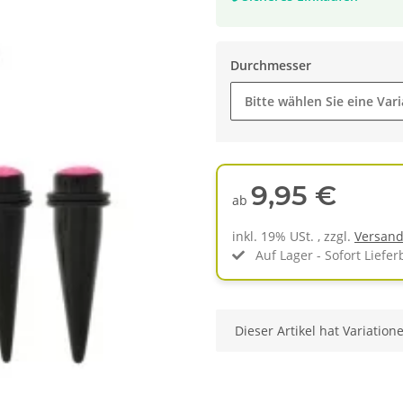
Durchmesser
Bitte wählen Sie eine Vari
9,95 €
ab
inkl. 19% USt. , zzgl.
Versan
Auf Lager - Sofort Liefer
x
Dieser Artikel hat Variation