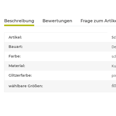
Beschreibung
Bewertungen
Frage zum Artik
Produkteigenschaft
Wert
Sc
Artikel:
Bauart:
De
Farbe:
sc
Material:
Ku
Glitzerfarbe:
pi
4
wählbare Größen: