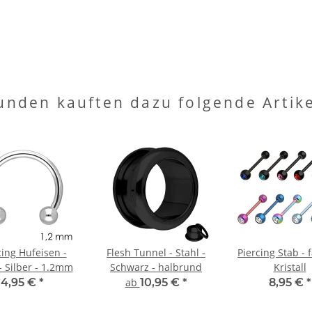
unden kauften dazu folgende Artike
cing Hufeisen -
Flesh Tunnel - Stahl -
Piercing Stab - f
- Silber - 1.2mm
Schwarz - halbrund
Kristall
4,95 €
*
ab
10,95 €
*
8,95 €
*