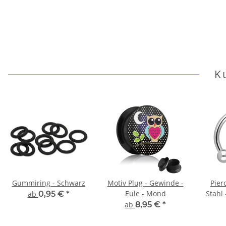
K
Gummiring - Schwarz
Motiv Plug - Gewinde -
Pier
Eule - Mond
Stahl 
ab
0,95 €
*
ab
8,95 €
*