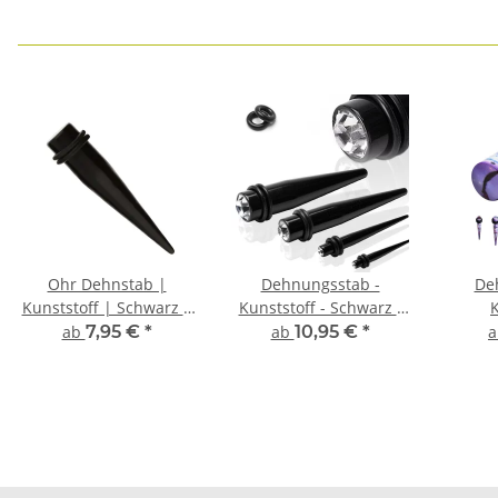
Ohr Dehnstab |
Dehnungsstab -
De
Kunststoff | Schwarz |
Kunststoff - Schwarz -
K
Ohrloch Expander
Kristall
T
ab
7,95 €
*
ab
10,95 €
*