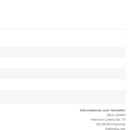
Informationen zum Hersteller
Miuu GmbH
Heinrich-Lorenz-Str. 15
DE-09120 Chemnitz
ft
s
@m
iu
u.net