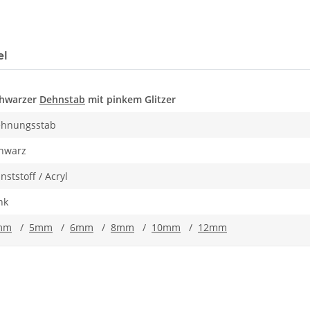
el
hwarzer
Dehnstab
mit pinkem Glitzer
hnungsstab
hwarz
nststoff / Acryl
nk
mm
/
5mm
/
6mm
/
8mm
/
10mm
/
12mm