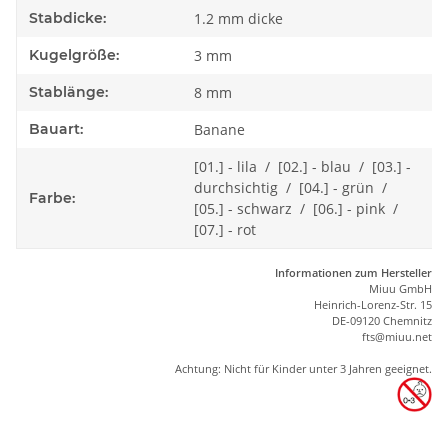
Stabdicke:
1.2 mm dicke
Kugelgröße:
3 mm
Stablänge:
8 mm
Bauart:
Banane
[01.] - lila / [02.] - blau / [03.] -
durchsichtig / [04.] - grün /
Farbe:
[05.] - schwarz / [06.] - pink /
[07.] - rot
Informationen zum Hersteller
Miuu GmbH
Heinrich-Lorenz-Str. 15
DE-09120 Chemnitz
ft
s
@m
iu
u.net
Achtung: Nicht für Kinder unter 3 Jahren geeignet.