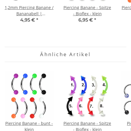
1,2mm Piercing Banane /
Piercing Banane - Spitze
Pier
Bananabell |
- Bioflex - klein
Chirurgenstahl | Silber
4,95 €
*
6,95 €
*
Ähnliche Artikel
Piercing Banane - bunt -
Piercing Banane - Spitze
Pi
klein
- Bioflex - klein