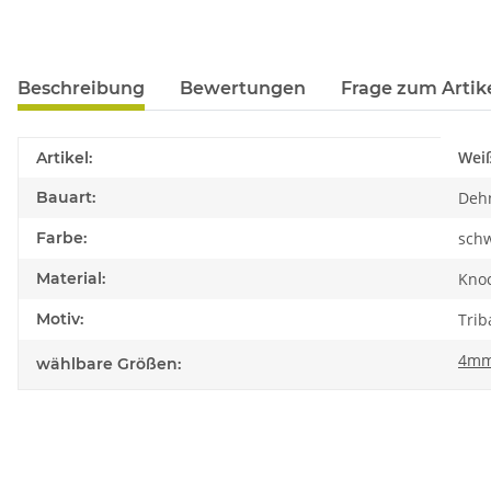
Beschreibung
Bewertungen
Frage zum Artik
Produkteigenschaft
Wert
Wei
Artikel:
Bauart:
Deh
Farbe:
sch
Material:
Kno
Motiv:
Trib
4m
wählbare Größen: