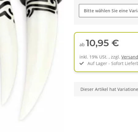
Bitte wählen Sie eine Vari
10,95 €
ab
inkl. 19% USt. , zzgl.
Versan
Auf Lager - Sofort Liefer
x
Dieser Artikel hat Variation