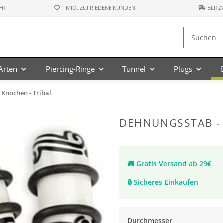
HT
1 MIO. ZUFRIEDENE KUNDEN
BLITZ
-Arten
Piercing-Ringe
Tunnel
Plugs
 Knochen - Tribal
DEHNUNGSSTAB - 
🚚
Gratis Versand ab 29€
🔒
Sicheres Einkaufen
Durchmesser