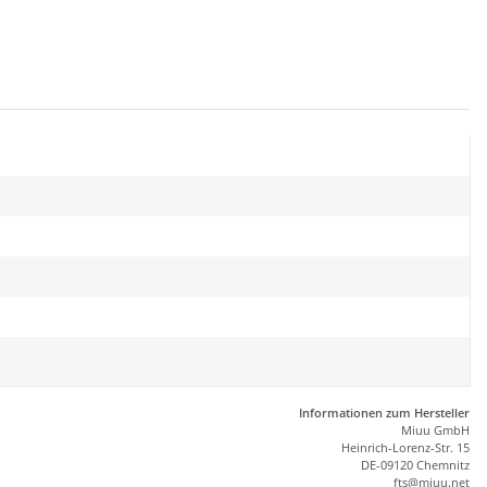
Informationen zum Hersteller
Miuu GmbH
Heinrich-Lorenz-Str. 15
DE-09120 Chemnitz
ft
s
@m
iu
u.net