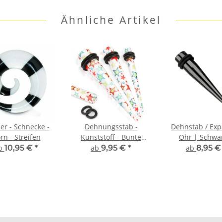
Ähnliche Artikel
er - Schnecke -
Dehnungsstab -
Dehnstab / Ex
rn - Streifen
Kunststoff - Bunte
Ohr | Schwa
Sterne
Chirurgensta
b
10,95 €
*
ab
9,95 €
*
ab
8,95 
1,6mm - 1