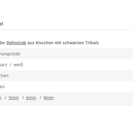
el
ßer
Dehnstab
aus Knochen mit schwarzen Tribals
nungsstab
warz / weiß
chen
als
m
/
5mm
/
6mm
/
8mm