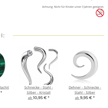
Achtung: Nicht für Kinder unter 3 Jahren geeignet.
l:
lachit
Schnecke - Stahl -
Dehner - Schnecke -
Silber - Kristall
Stahl - Silber
€
*
ab
10,95 €
*
ab
9,95 €
*