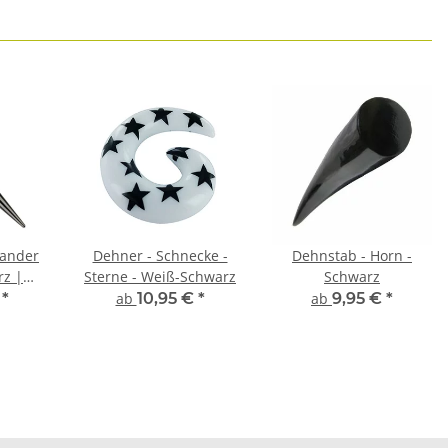
pander
Dehner - Schnecke -
Dehnstab - Horn -
rz |
Sterne - Weiß-Schwarz
Schwarz
hl |
€
*
ab
10,95 €
*
ab
9,95 €
*
4mm