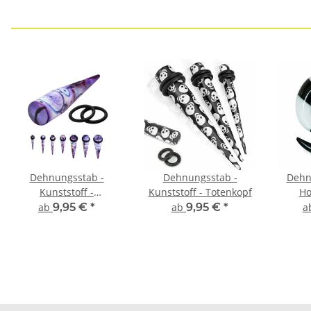
Dehnungsstab -
Dehnungsstab -
Dehn
Kunststoff -
Kunststoff - Totenkopf
Ho
Traumfänger
ab
9,95 €
*
ab
9,95 €
*
a