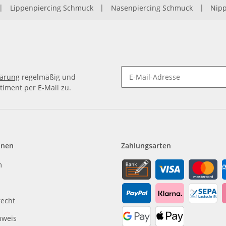
|
Lippenpiercing Schmuck
|
Nasenpiercing Schmuck
|
Nipp
lärung
regelmäßig und
timent per E-Mail zu.
Newsletter Abonnieren
onen
Zahlungsarten
m
recht
nweis