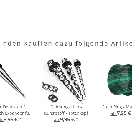
unden kauften dazu folgende Artike
r Dehnstab /
Dehnungsstab -
Stein Plug - Ma
ch Expander für
Kunststoff - Totenkopf
ab
7,95 
esh Tunnel |
ab
8,95 €
*
ab
9,95 €
*
genstahl | Silber
 17 Größen