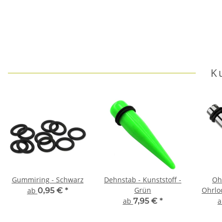
K
Gummiring - Schwarz
Dehnstab - Kunststoff -
Oh
Grün
Ohrlo
ab
0,95 €
*
Fl
ab
7,95 €
*
Chirur
|