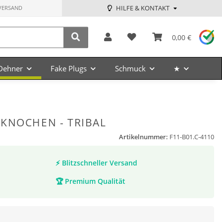
HILFE & KONTAKT
VERSAND
0,00 €
Dehner
Fake Plugs
Schmuck
★
KNOCHEN - TRIBAL
Artikelnummer:
F11-B01.C-4110
⚡
Blitzschneller Versand
🏆
Premium Qualität