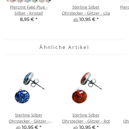
Piercing Fake Plug -
Sterling Silber
Pier
Silber - Kristall
Ohrstecker - Glitzer - Lila
8,95 €
*
ab
10,95 €
*
Ähnliche Artikel
Sterling Silber
Sterling Silber
Ohrstecker - Glitzer -
Ohrstecker - Glitzer - Rot
Ohr
Blau
ab
10,95 €
*
ab
10,95 €
*