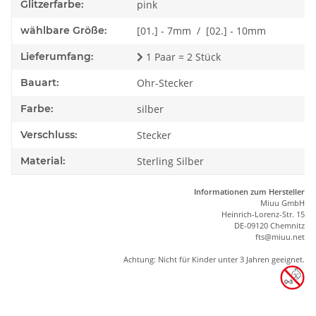
Glitzerfarbe:
pink
wählbare Größe:
[01.] - 7mm / [02.] - 10mm
Lieferumfang:
1 Paar = 2 Stück
Bauart:
Ohr-Stecker
Farbe:
silber
Verschluss:
Stecker
Material:
Sterling Silber
Informationen zum Hersteller
Miuu GmbH
Heinrich-Lorenz-Str. 15
DE-09120 Chemnitz
ft
s
@m
iu
u.net
Achtung: Nicht für Kinder unter 3 Jahren geeignet.