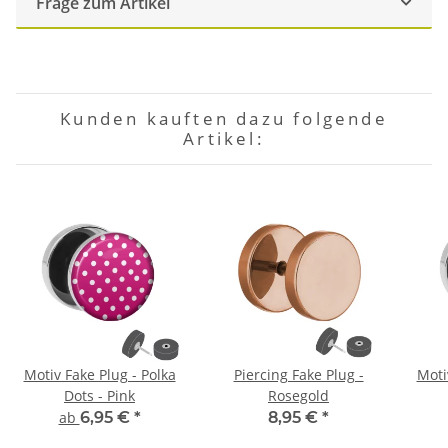
Frage zum Artikel
Kunden kauften dazu folgende
Artikel:
Motiv Fake Plug - Polka
Piercing Fake Plug -
Moti
Dots - Pink
Rosegold
ab
6,95 €
*
8,95 €
*