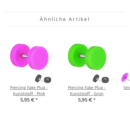
Ähnliche Artikel
Piercing Fake Plug -
Piercing Fake Plug -
Sma
Kunststoff - Pink
Kunststoff - Grün
5,95 €
*
5,95 €
*