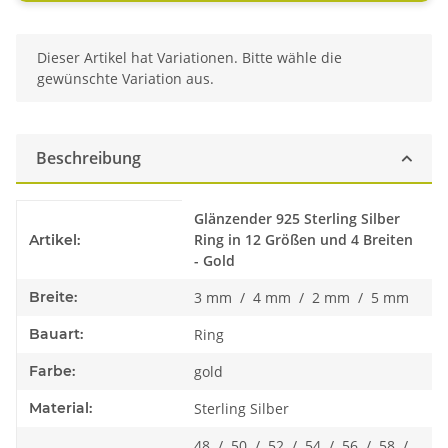
x
Dieser Artikel hat Variationen. Bitte wähle die
gewünschte Variation aus.
Beschreibung
Produkteigenschaft
Wert
Glänzender 925 Sterling Silber
Ring in 12 Größen und 4 Breiten
Artikel:
- Gold
Breite:
3 mm / 4 mm / 2 mm / 5 mm
Bauart:
Ring
Farbe:
gold
Material:
Sterling Silber
48 / 50 / 52 / 54 / 56 / 58 /