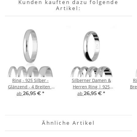
Kunden kauften dazu folgende
Artikel:
Ring - 925 Silber -
Silberner Damen &
Ri
Glänzend - 4 Breiten -
Herren Ring | 925
Bre
Silber
Sterling Silber | Schmal
ab
26,95 €
*
ab
26,95 €
*
- Breit | 48 Größen
Ähnliche Artikel