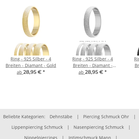
Ring - 925 Silber - 4
Ring - 925 Silber - 4
Ri
Breiten - Diamant - Gold
Breiten - Diamant -
Br
Silber
ab
28,95 €
*
ab
28,95 €
*
Beliebte Kategorien:
Dehnstäbe
|
Piercing Schmuck Ohr
|
Lippenpiercing Schmuck
|
Nasenpiercing Schmuck
|
Nippelpiercings
|
Intimschmuck Mann
|