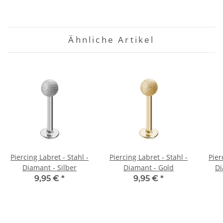
Ähnliche Artikel
Piercing Labret - Stahl -
Piercing Labret - Stahl -
Pier
Diamant - Silber
Diamant - Gold
Di
9,95 €
*
9,95 €
*