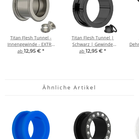
Titan Flesh Tunnel -
Titan Flesh Tunnel |
Innengewinde - EXTRA
Schwarz | Gewinde
Dehn
LANG
Ohrtunnel
| 
ab
12,95 €
*
ab
12,95 €
*
Ähnliche Artikel