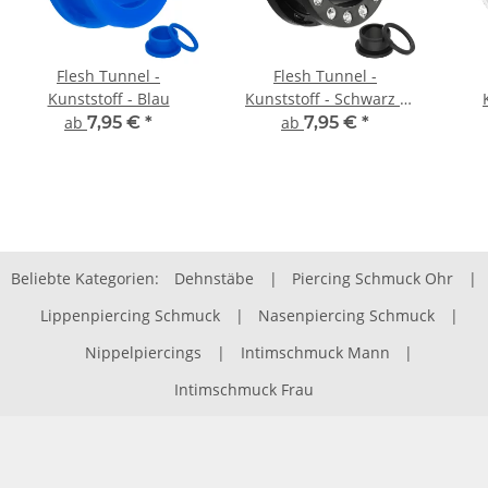
Flesh Tunnel -
Flesh Tunnel -
Kunststoff - Blau
Kunststoff - Schwarz -
Kristall
ab
7,95 €
*
ab
7,95 €
*
Beliebte Kategorien:
Dehnstäbe
|
Piercing Schmuck Ohr
|
Lippenpiercing Schmuck
|
Nasenpiercing Schmuck
|
Nippelpiercings
|
Intimschmuck Mann
|
Intimschmuck Frau