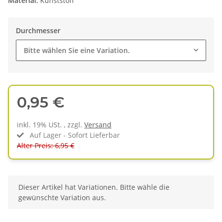
Material:
Kunststoff
Durchmesser
Bitte wählen Sie eine Variation.
0,95 €
inkl. 19% USt. , zzgl.
Versand
Auf Lager - Sofort Lieferbar
Alter Preis: 6,95 €
x
Dieser Artikel hat Variationen. Bitte wähle die
gewünschte Variation aus.