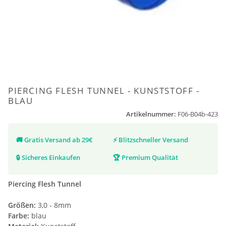
PIERCING FLESH TUNNEL - KUNSTSTOFF -
BLAU
Artikelnummer:
F06-B04b-423
🚚
Gratis Versand ab 29€
⚡
Blitzschneller Versand
🔒
Sicheres Einkaufen
🏆
Premium Qualität
Piercing Flesh Tunnel
Größen:
3,0 - 8mm
Farbe:
blau