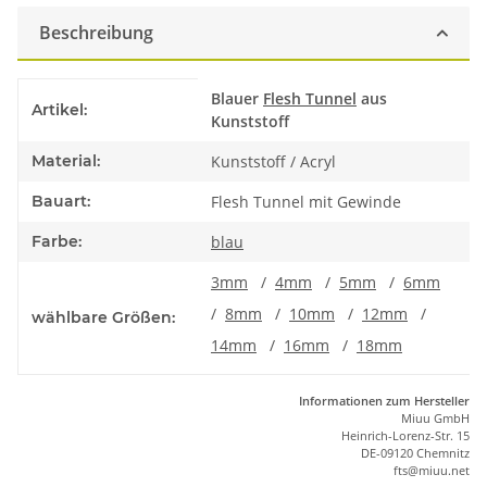
Beschreibung
Produkteigenschaft
Wert
Blauer
Flesh Tunnel
aus
Artikel:
Kunststoff
Material:
Kunststoff / Acryl
Bauart:
Flesh Tunnel mit Gewinde
Farbe:
blau
3mm
/
4mm
/
5mm
/
6mm
/
8mm
/
10mm
/
12mm
/
wählbare Größen:
14mm
/
16mm
/
18mm
Informationen zum Hersteller
Miuu GmbH
Heinrich-Lorenz-Str. 15
DE-09120 Chemnitz
ft
s
@m
iu
u.net