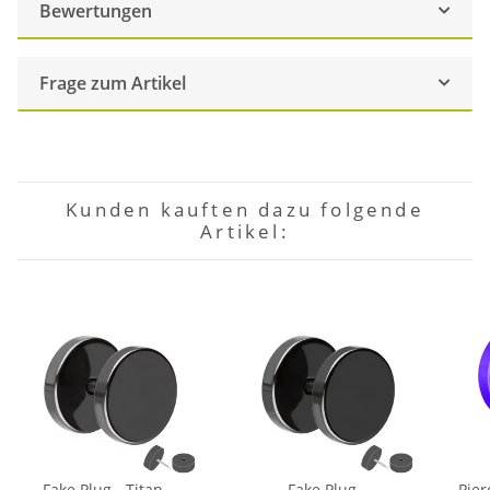
Bewertungen
Frage zum Artikel
Kunden kauften dazu folgende
Artikel:
Fake Plug - Titan –
Fake Plug -
Pier