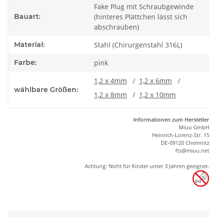
Fake Plug mit Schraubgewinde
Bauart:
(hinteres Plättchen lässt sich
abschrauben)
Material:
Stahl (Chirurgenstahl 316L)
Farbe:
pink
1,2 x 4mm
/
1,2 x 6mm
/
wählbare Größen:
1,2 x 8mm
/
1,2 x 10mm
Informationen zum Hersteller
Miuu GmbH
Heinrich-Lorenz-Str. 15
DE-09120 Chemnitz
ft
s
@m
iu
u.net
Achtung: Nicht für Kinder unter 3 Jahren geeignet.