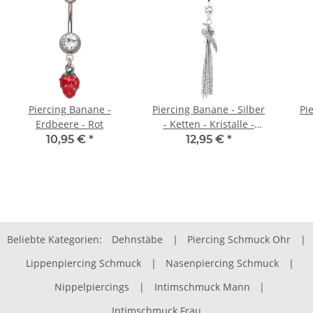
Piercing Banane -
Piercing Banane - Silber
Pi
Erdbeere - Rot
- Ketten - Kristalle -
Geschwungen
10,95 €
*
12,95 €
*
Beliebte Kategorien:
Dehnstäbe
|
Piercing Schmuck Ohr
|
Lippenpiercing Schmuck
|
Nasenpiercing Schmuck
|
Nippelpiercings
|
Intimschmuck Mann
|
Intimschmuck Frau