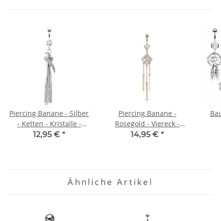
Piercing Banane - Silber
Piercing Banane -
Bau
- Ketten - Kristalle -
Rosegold - Viereck -
Geschwungen
Stäbe
12,95 €
*
14,95 €
*
Ähnliche Artikel