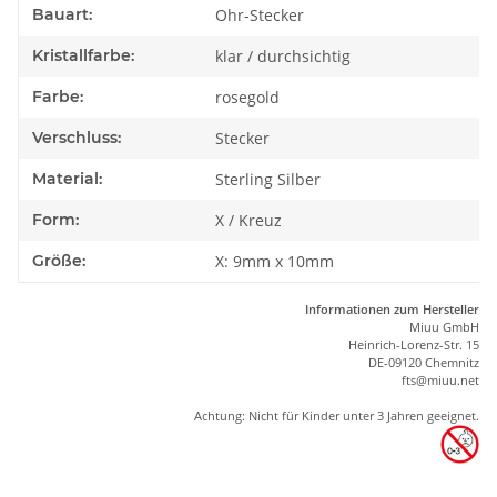
Bauart:
Ohr-Stecker
Kristallfarbe:
klar / durchsichtig
Farbe:
rosegold
Verschluss:
Stecker
Material:
Sterling Silber
Form:
X / Kreuz
Größe:
X: 9mm x 10mm
Informationen zum Hersteller
Miuu GmbH
Heinrich-Lorenz-Str. 15
DE-09120 Chemnitz
ft
s
@m
iu
u.net
Achtung: Nicht für Kinder unter 3 Jahren geeignet.