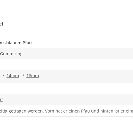
el
ink-blauem Pfau
t Gummiring
/
14mm
/
16mm
L)
itig getragen werden. Vorn hat er einen Pfau und hinten ist er ein