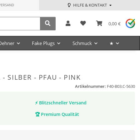
HILFE & KONTAKT
VERSAND
0,00 €
Dehner
Fake Plugs
Schmuck
★
- SILBER - PFAU - PINK
Artikelnummer:
F40-B03.C-5630
⚡
Blitzschneller Versand
🏆
Premium Qualität