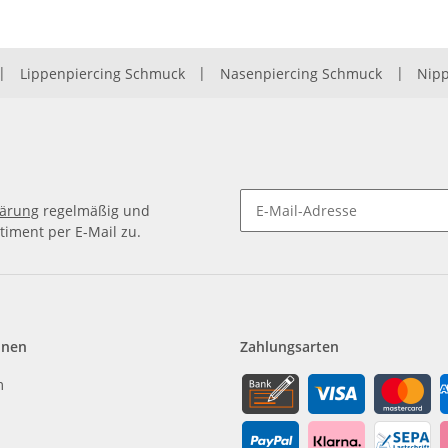
|
Lippenpiercing Schmuck
|
Nasenpiercing Schmuck
|
Nipp
lärung
regelmäßig und
timent per E-Mail zu.
Newsletter Abonnieren
onen
Zahlungsarten
m