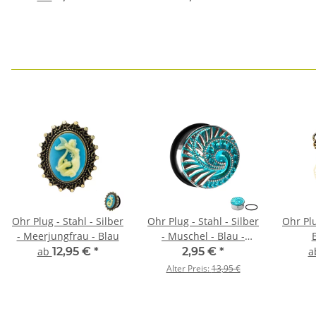
Ohr Plug - Stahl - Silber
Ohr Plug - Stahl - Silber
Ohr Plu
- Meerjungfrau - Blau
- Muschel - Blau -
B
Kristalle
ab
12,95 €
*
2,95 €
*
a
Alter Preis:
13,95 €