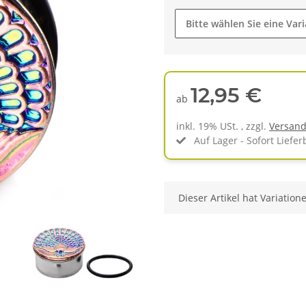
Bitte wählen Sie eine Vari
12,95 €
ab
inkl. 19% USt. , zzgl.
Versan
Auf Lager - Sofort Liefer
x
Dieser Artikel hat Variation