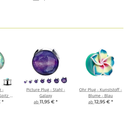
g -
Picture Plug - Stahl -
Ohr Plug - Kunststoff -
Spitz -
Galaxy
Blume - Blau
Single
€
*
ab
11,95 €
*
ab
12,95 €
*