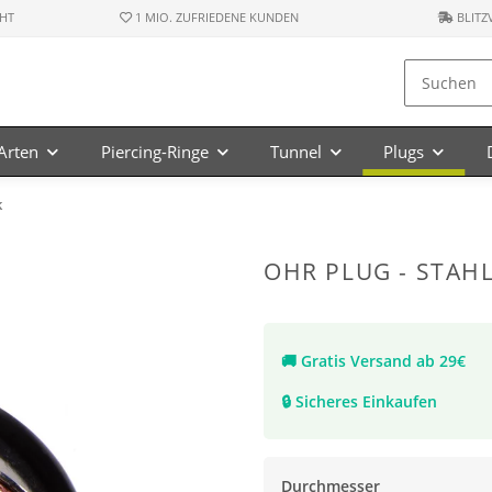
HT
1 MIO. ZUFRIEDENE KUNDEN
BLITZ
-Arten
Piercing-Ringe
Tunnel
Plugs
k
OHR PLUG - STAHL 
🚚
Gratis Versand ab 29€
🔒
Sicheres Einkaufen
Durchmesser