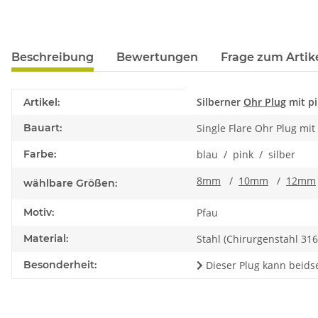
Beschreibung
Bewertungen
Frage zum Artik
Produkteigenschaft
Wert
Silberner
Ohr Plug
mit p
Artikel:
Bauart:
Single Flare Ohr Plug mi
Farbe:
blau / pink / silber
8mm
/
10mm
/
12mm
wählbare Größen:
Motiv:
Pfau
Material:
Stahl (Chirurgenstahl 316
Besonderheit:
Dieser Plug kann beidse