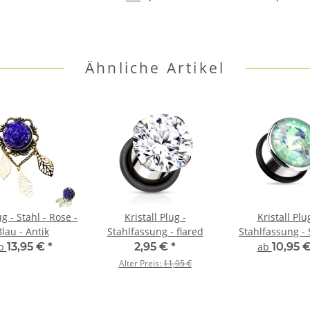
Ähnliche Artikel
g - Stahl - Rose -
Kristall Plug -
Kristall Plu
lau - Antik
Stahlfassung - flared
Stahlfassung - 
Aqua Crystal - 
b
13,95 €
*
2,95 €
*
ab
10,95 
Flare
Alter Preis:
11,95 €