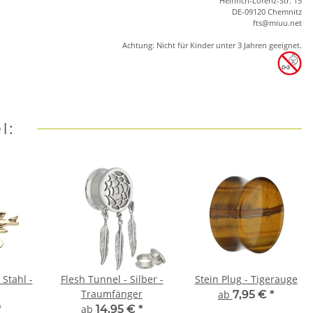
Heinrich-Lorenz-Str. 15
DE-09120 Chemnitz
ft
s
@m
iu
u.net
Achtung: Nicht für Kinder unter 3 Jahren geeignet.
l:
 Stahl -
Flesh Tunnel - Silber -
Stein Plug - Tigerauge
Traumfänger
ab
7,95 €
*
*
ab
14,95 €
*