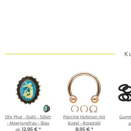
K
Ohr Plug - Stahl - Silber
Piercing Hufeisen mit
Gummi
- Meerjungfrau - Blau
Kugel - Rosegold
ab
12,95 €
*
8,95 €
*