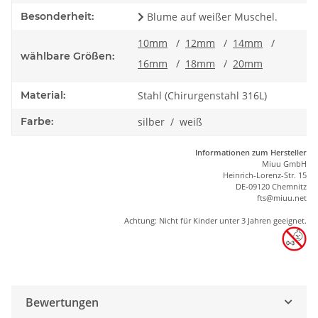
Besonderheit:
Blume auf weißer Muschel.
10mm
/
12mm
/
14mm
/
wählbare Größen:
16mm
/
18mm
/
20mm
Material:
Stahl (Chirurgenstahl 316L)
Farbe:
silber / weiß
Informationen zum Hersteller
Miuu GmbH
Heinrich-Lorenz-Str. 15
DE-09120 Chemnitz
ft
s
@m
iu
u.net
Achtung: Nicht für Kinder unter 3 Jahren geeignet.
Bewertungen