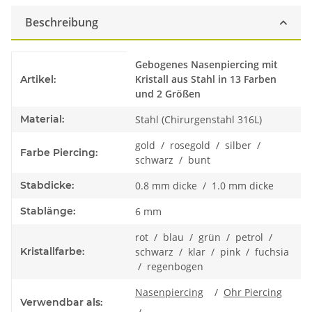
Beschreibung
Produkteigenschaft
Wert
Gebogenes Nasenpiercing mit
Kristall aus Stahl in 13 Farben
Artikel:
und 2 Größen
Material:
Stahl (Chirurgenstahl 316L)
gold / rosegold / silber /
Farbe Piercing:
schwarz / bunt
Stabdicke:
0.8 mm dicke / 1.0 mm dicke
Stablänge:
6 mm
rot / blau / grün / petrol /
Kristallfarbe:
schwarz / klar / pink / fuchsia
/ regenbogen
Nasenpiercing
/
Ohr Piercing
Verwendbar als: