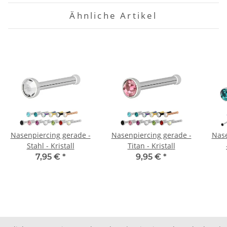
Ähnliche Artikel
Nasenpiercing gerade -
Nasenpiercing gerade -
Nase
Stahl - Kristall
Titan - Kristall
7,95 €
*
9,95 €
*