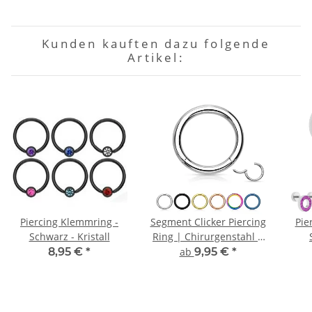
Kunden kauften dazu folgende
Artikel:
Piercing Klemmring -
Segment Clicker Piercing
Pie
Schwarz - Kristall
Ring | Chirurgenstahl |
6 Farben
8,95 €
*
ab
9,95 €
*