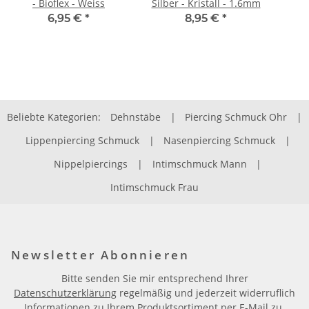
- Bioflex - Weiss
Silber - Kristall - 1.6mm
6,95 €
*
8,95 €
*
Beliebte Kategorien:
Dehnstäbe
|
Piercing Schmuck Ohr
|
Lippenpiercing Schmuck
|
Nasenpiercing Schmuck
|
Nippelpiercings
|
Intimschmuck Mann
|
Intimschmuck Frau
Newsletter Abonnieren
Bitte senden Sie mir entsprechend Ihrer
Datenschutzerklärung
regelmäßig und jederzeit widerruflich
Informationen zu Ihrem Produktsortiment per E-Mail zu.