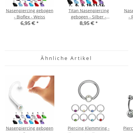
Nasenpiercing gebogen
Titan Nasenpiercing
Nase
- Bioflex - Weiss
gebogen - Silber -
- 
Kristall
6,95 €
*
8,95 €
*
Ähnliche Artikel
Nasenpiercing gebogen
Piercing Klemmring -
Pierc