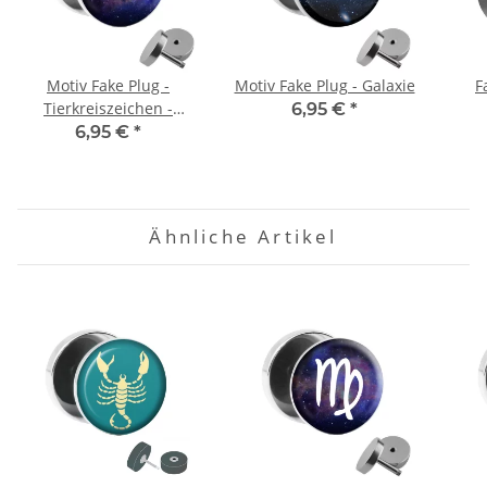
Motiv Fake Plug -
Motiv Fake Plug - Galaxie
F
Tierkreiszeichen -
6,95 €
*
Wassermann
6,95 €
*
Ähnliche Artikel