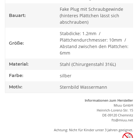
Fake Plug mit Schraubgewinde
Bauart:
(hinteres Plättchen lässt sich
abschrauben)
Stabdicke: 1.2mm /
Plättchendurchmesser: 10mm /
Größe:
Abstand zwischen den Plättchen:
6mm
Material:
Stahl (Chirurgenstahl 316L)
Farbe:
silber
Motiv:
Sternbild Wassermann
Informationen zum Hersteller
Miuu GmbH
Heinrich-Lorenz-Str. 15
DE-09120 Chemnitz
ft
s
@m
iu
u.net
Achtung: Nicht für Kinder unter 3 Jahren geeignet.