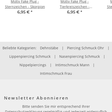
Motiv Fake Plug -
Motiv Fake Plug -
M
Sternzeichen - Skorpion
Tierkreiszeichen -
Ste
Jungfrau
6,95 €
*
6,95 €
*
Beliebte Kategorien:
Dehnstäbe
|
Piercing Schmuck Ohr
|
Lippenpiercing Schmuck
|
Nasenpiercing Schmuck
|
Nippelpiercings
|
Intimschmuck Mann
|
Intimschmuck Frau
Newsletter Abonnieren
Bitte senden Sie mir entsprechend Ihrer
Datenschutzerklärung
regelmäßig und jederzeit widerruflich