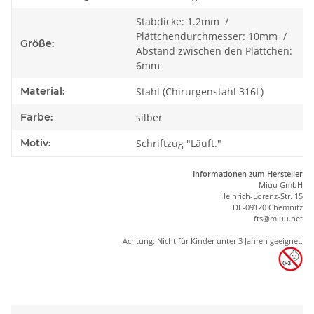
Stabdicke: 1.2mm /
Plättchendurchmesser: 10mm /
Größe:
Abstand zwischen den Plättchen:
6mm
Material:
Stahl (Chirurgenstahl 316L)
Farbe:
silber
Motiv:
Schriftzug "Läuft."
Informationen zum Hersteller
Miuu GmbH
Heinrich-Lorenz-Str. 15
DE-09120 Chemnitz
ft
s
@m
iu
u.net
Achtung: Nicht für Kinder unter 3 Jahren geeignet.