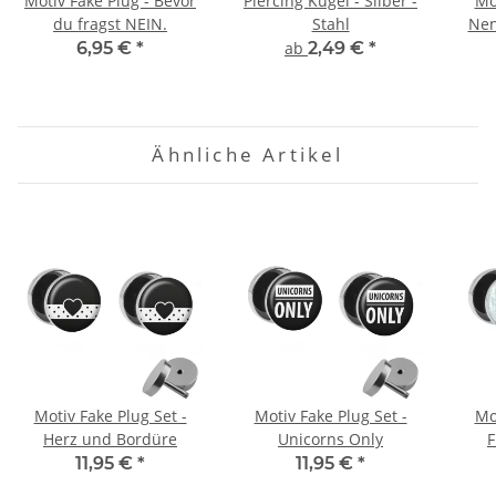
Motiv Fake Plug - Bevor
Piercing Kugel - Silber -
Mo
du fragst NEIN.
Stahl
Nen
6,95 €
*
ab
2,49 €
*
Ähnliche Artikel
Motiv Fake Plug Set -
Motiv Fake Plug Set -
Mo
Herz und Bordüre
Unicorns Only
F
11,95 €
*
11,95 €
*