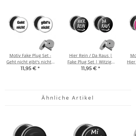
Motiv Fake Plug Set -
Hier Rein / Da Raus |
Mo
Geht nicht gibt's nicht -
Fake Plug Set | Witzige
Hier
Weiß
Spruch Ohrstecker zum
11,95 €
*
11,95 €
*
Schrauben
Ähnliche Artikel