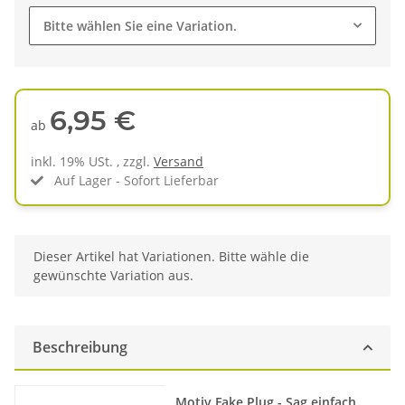
Bitte wählen Sie eine Variation.
6,95 €
ab
inkl. 19% USt. , zzgl.
Versand
Auf Lager - Sofort Lieferbar
x
Dieser Artikel hat Variationen. Bitte wähle die
gewünschte Variation aus.
Beschreibung
Produkteigenschaft
Wert
Motiv Fake Plug - Sag einfach