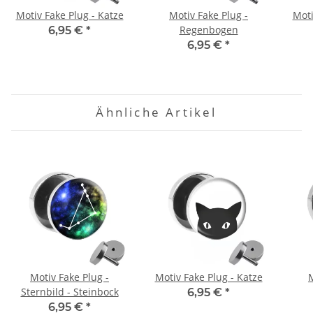
Motiv Fake Plug - Katze
Motiv Fake Plug -
Moti
Regenbogen
6,95 €
*
6,95 €
*
Ähnliche Artikel
Motiv Fake Plug -
Motiv Fake Plug - Katze
M
Sternbild - Steinbock
6,95 €
*
6,95 €
*