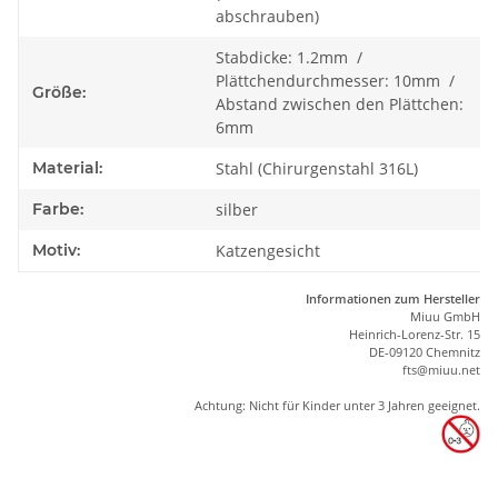
abschrauben)
Stabdicke: 1.2mm /
Plättchendurchmesser: 10mm /
Größe:
Abstand zwischen den Plättchen:
6mm
Material:
Stahl (Chirurgenstahl 316L)
Farbe:
silber
Motiv:
Katzengesicht
Informationen zum Hersteller
Miuu GmbH
Heinrich-Lorenz-Str. 15
DE-09120 Chemnitz
ft
s
@m
iu
u.net
Achtung: Nicht für Kinder unter 3 Jahren geeignet.