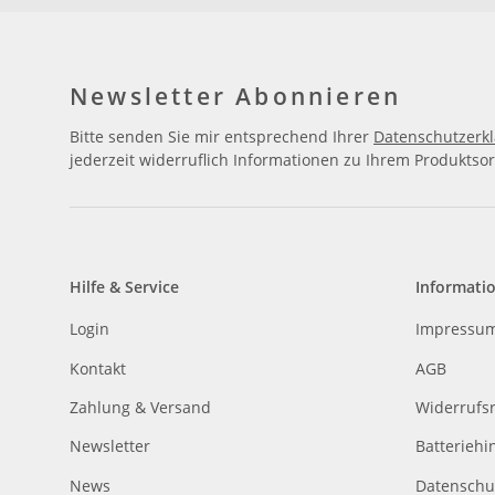
Newsletter Abonnieren
Bitte senden Sie mir entsprechend Ihrer
Datenschutzerk
jederzeit widerruflich Informationen zu Ihrem Produktsor
Hilfe & Service
Informati
Login
Impressu
Kontakt
AGB
Zahlung & Versand
Widerrufs
Newsletter
Batteriehi
News
Datenschu