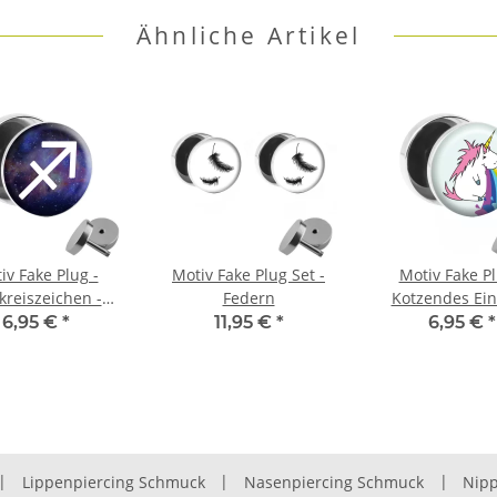
Ähnliche Artikel
iv Fake Plug -
Motiv Fake Plug Set -
Motiv Fake Pl
kreiszeichen -
Federn
Kotzendes Ei
Schütze
6,95 €
*
11,95 €
*
6,95 €
*
|
Lippenpiercing Schmuck
|
Nasenpiercing Schmuck
|
Nipp