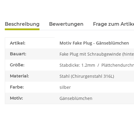
Beschreibung
Bewertungen
Frage zum Artik
Produkteigenschaft
Wert
Motiv Fake Plug - Gänseblümchen
Artikel:
Bauart:
Fake Plug mit Schraubgewinde (hinte
Größe:
Stabdicke: 1.2mm / Plättchendurch
Material:
Stahl (Chirurgenstahl 316L)
Farbe:
silber
Motiv:
Gänseblümchen