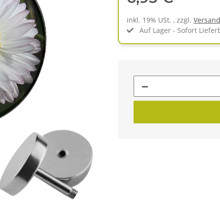
inkl. 19% USt. , zzgl.
Versan
Auf Lager - Sofort Liefer