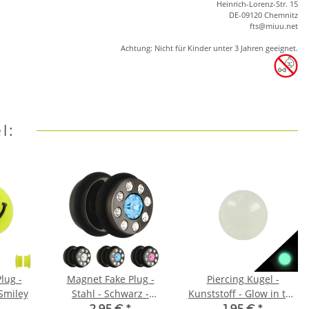
Heinrich-Lorenz-Str. 15
DE-09120 Chemnitz
ft
s
@m
iu
u.net
Achtung: Nicht für Kinder unter 3 Jahren geeignet.
l:
lug -
Magnet Fake Plug -
Piercing Kugel -
 Smiley
Stahl - Schwarz -
Kunststoff - Glow in the
Kristalle - Multi
dark - Klar
2,95 €
*
1,95 €
*