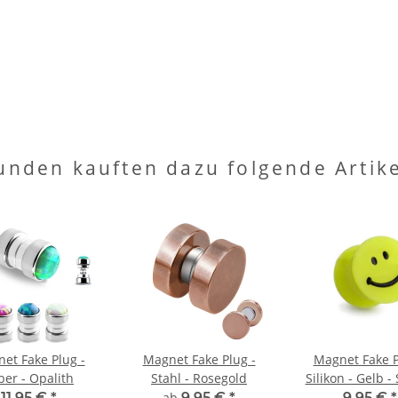
unden kauften dazu folgende Artike
et Fake Plug -
Magnet Fake Plug -
Magnet Fake P
lber - Opalith
Stahl - Rosegold
Silikon - Gelb -
11,95 €
*
ab
9,95 €
*
9,95 €
*