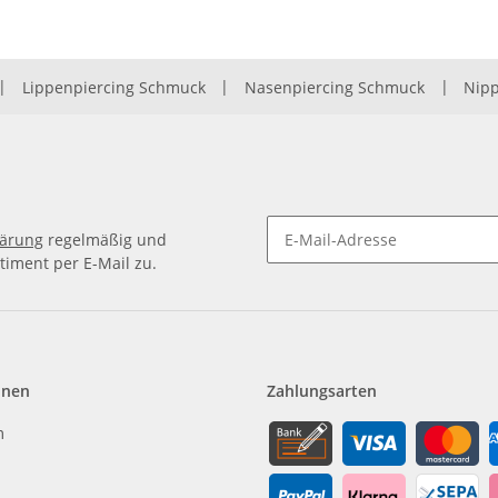
|
Lippenpiercing Schmuck
|
Nasenpiercing Schmuck
|
Nipp
lärung
regelmäßig und
timent per E-Mail zu.
Newsletter Abonnieren
onen
Zahlungsarten
m