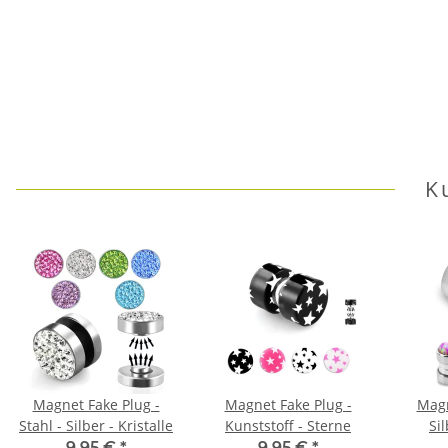
K
Magnet Fake Plug -
Magnet Fake Plug -
Magn
Stahl - Silber - Kristalle
Kunststoff - Sterne
Si
9,95 €
*
9,95 €
*