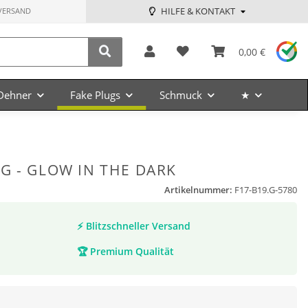
HILFE & KONTAKT
VERSAND
0,00 €
Dehner
Fake Plugs
Schmuck
★
G - GLOW IN THE DARK
Artikelnummer:
F17-B19.G-5780
⚡
Blitzschneller Versand
🏆
Premium Qualität