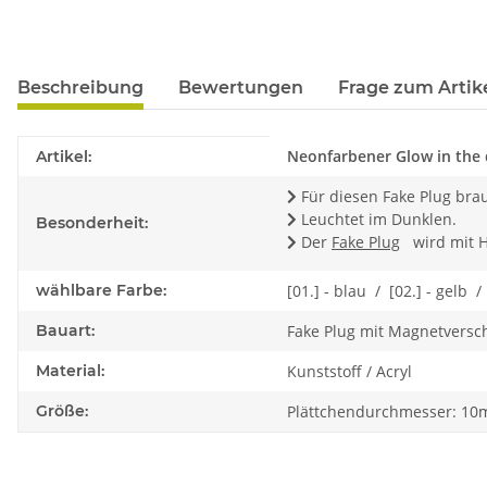
Beschreibung
Bewertungen
Frage zum Artik
Produkteigenschaft
Wert
Neonfarbener Glow in the 
Artikel:
Für diesen Fake Plug brau
Leuchtet im Dunklen.
Besonderheit:
Der
Fake Plug
wird mit H
wählbare Farbe:
[01.] - blau / [02.] - gelb /
Bauart:
Fake Plug mit Magnetversc
Material:
Kunststoff / Acryl
Größe:
Plättchendurchmesser: 1