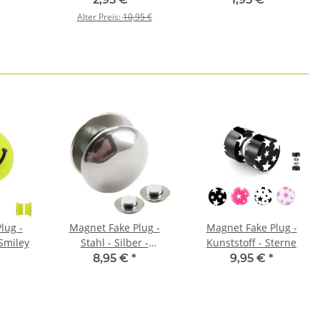
Alter Preis:
10,95 €
lug -
Magnet Fake Plug -
Magnet Fake Plug -
 Smiley
Stahl - Silber -
Kunststoff - Sterne
Halbrund
8,95 €
*
9,95 €
*