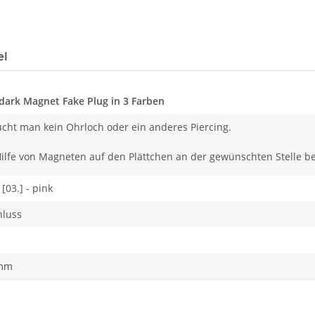
el
dark Magnet Fake Plug in 3 Farben
cht man kein Ohrloch oder ein anderes Piercing.
ilfe von Magneten auf den Plättchen an der gewünschten Stelle bef
 [03.] - pink
hluss
0mm