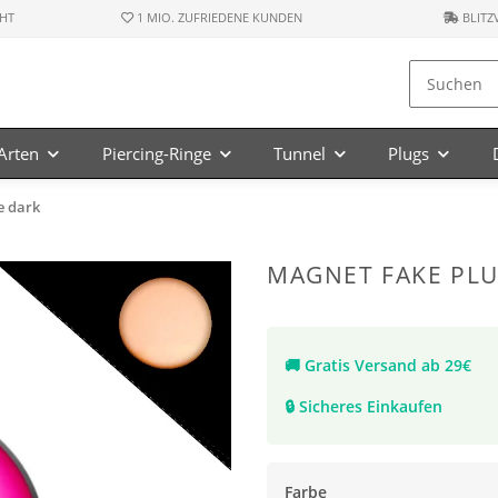
HT
1 MIO. ZUFRIEDENE KUNDEN
BLITZ
-Arten
Piercing-Ringe
Tunnel
Plugs
e dark
MAGNET FAKE PLU
🚚
Gratis Versand ab 29€
🔒
Sicheres Einkaufen
Farbe