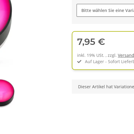
Bitte wählen Sie eine Vari
7,95 €
inkl. 19% USt. , zzgl.
Versan
Auf Lager - Sofort Liefer
x
Dieser Artikel hat Variation