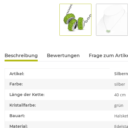
Beschreibung
Bewertungen
Frage zum Artik
Produkteigenschaft
Wert
Silber
Artikel:
Farbe:
silber
Länge der Kette:
40 cm
Kristallfarbe:
grün
Bauart:
Halske
Material:
Edelst