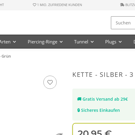
HT
1 MIO. ZUFRIEDENE KUNDEN
BLITZ
-Arten
Piercing-Ringe
Tunnel
Plugs
 - Grün
KETTE - SILBER - 
🚚
Gratis Versand ab 29€
🔒
Sicheres Einkaufen
20,95 €