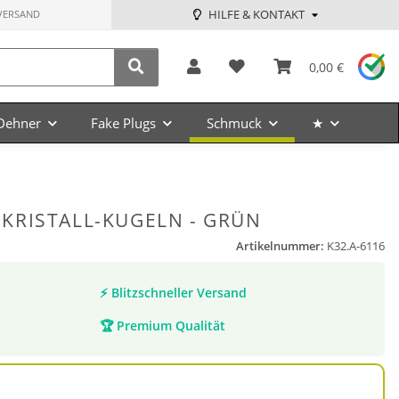
HILFE & KONTAKT
VERSAND
0,00 €
Dehner
Fake Plugs
Schmuck
★
3 KRISTALL-KUGELN - GRÜN
Artikelnummer:
K32.A-6116
⚡
Blitzschneller Versand
🏆
Premium Qualität