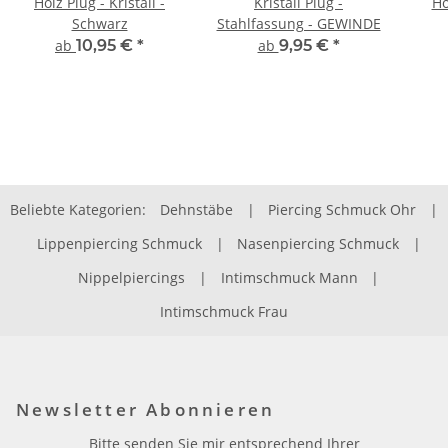
Holz Plug - Kristall -
Kristall Plug -
Ho
Schwarz
Stahlfassung - GEWINDE
ab
10,95 €
*
ab
9,95 €
*
Beliebte Kategorien:
Dehnstäbe
|
Piercing Schmuck Ohr
|
Lippenpiercing Schmuck
|
Nasenpiercing Schmuck
|
Nippelpiercings
|
Intimschmuck Mann
|
Intimschmuck Frau
Newsletter Abonnieren
Bitte senden Sie mir entsprechend Ihrer