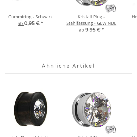
Gummiring - Schwarz
Kristall Plug -
Ho
Stahlfassung - GEWINDE
ab
0,95 €
*
ab
9,95 €
*
Ähnliche Artikel