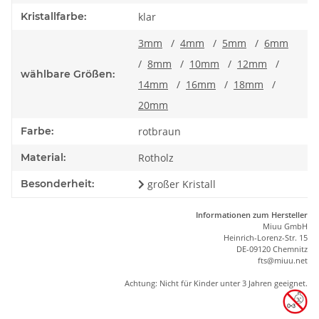
Kristallfarbe:
klar
3mm
/
4mm
/
5mm
/
6mm
/
8mm
/
10mm
/
12mm
/
wählbare Größen:
14mm
/
16mm
/
18mm
/
20mm
Farbe:
rotbraun
Material:
Rotholz
Besonderheit:
großer Kristall
Informationen zum Hersteller
Miuu GmbH
Heinrich-Lorenz-Str. 15
DE-09120 Chemnitz
ft
s
@m
iu
u.net
Achtung: Nicht für Kinder unter 3 Jahren geeignet.