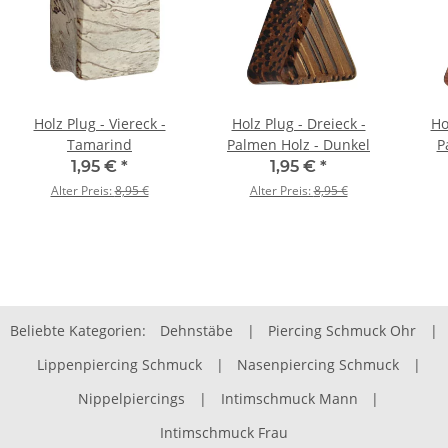
Holz Plug - Viereck -
Holz Plug - Dreieck -
Ho
Tamarind
Palmen Holz - Dunkel
P
1,95 €
*
1,95 €
*
Alter Preis:
8,95 €
Alter Preis:
8,95 €
Beliebte Kategorien:
Dehnstäbe
|
Piercing Schmuck Ohr
|
Lippenpiercing Schmuck
|
Nasenpiercing Schmuck
|
Nippelpiercings
|
Intimschmuck Mann
|
Intimschmuck Frau