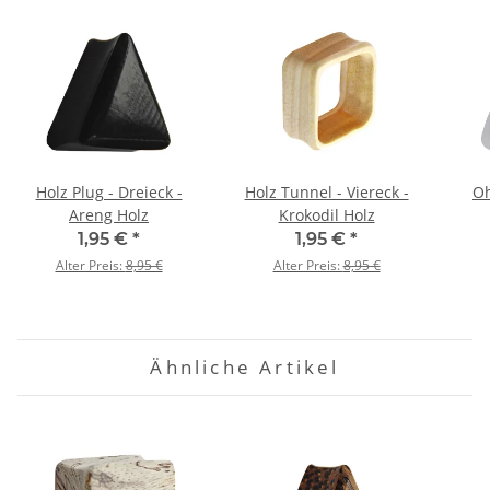
Holz Plug - Dreieck -
Holz Tunnel - Viereck -
Oh
Areng Holz
Krokodil Holz
1,95 €
*
1,95 €
*
Alter Preis:
8,95 €
Alter Preis:
8,95 €
Ähnliche Artikel