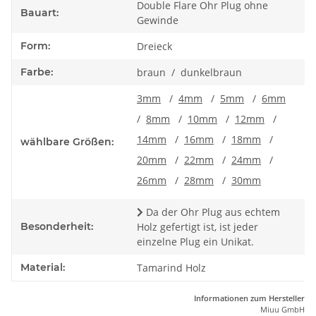
Double Flare Ohr Plug ohne
Bauart:
Gewinde
Form:
Dreieck
Farbe:
braun / dunkelbraun
3mm
/
4mm
/
5mm
/
6mm
/
8mm
/
10mm
/
12mm
/
14mm
/
16mm
/
18mm
/
wählbare Größen:
20mm
/
22mm
/
24mm
/
26mm
/
28mm
/
30mm
Da der Ohr Plug aus echtem
Besonderheit:
Holz gefertigt ist, ist jeder
einzelne Plug ein Unikat.
Material:
Tamarind Holz
Informationen zum Hersteller
Miuu GmbH