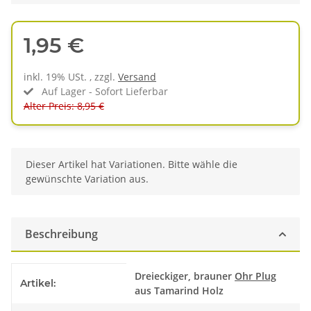
1,95 €
inkl. 19% USt. , zzgl.
Versand
Auf Lager - Sofort Lieferbar
Alter Preis: 8,95 €
x
Dieser Artikel hat Variationen. Bitte wähle die
gewünschte Variation aus.
Beschreibung
Produkteigenschaft
Wert
Dreieckiger, brauner
Ohr Plug
Artikel:
aus Tamarind Holz