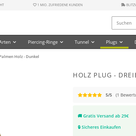
HT
1 MIO. ZUFRIEDENE KUNDEN
BLITZ
-Arten
Piercing-Ringe
Tunnel
Plugs
- Palmen Holz - Dunkel
HOLZ PLUG - DREI
5/5
(1 Bewert
🚚
Gratis Versand ab 29€
🔒
Sicheres Einkaufen