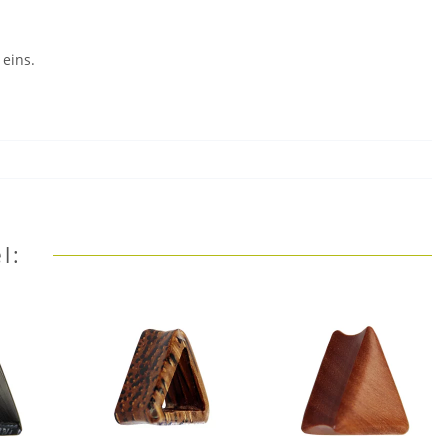
 eins.
l: