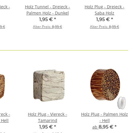
ieck -
Holz Tunnel - Dreieck -
Holz Plug - Dreieck -
Palmen Holz - Dunkel
Saba Holz
1,95 €
*
1,95 €
*
5 €
Alter Preis:
8,95 €
Alter Preis:
8,95 €
reck -
Holz Plug - Viereck -
Holz Plug - Palmen Holz
 Hell
Tamarind
- Hell
1,95 €
*
ab
8,95 €
*