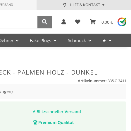
HILFE & KONTAKT
VERSAND
0,00 €
Dehner
Fake Plugs
Schmuck
★
ECK - PALMEN HOLZ - DUNKEL
Artikelnummer:
335.C-3411
ungen)
⚡
Blitzschneller Versand
🏆
Premium Qualität