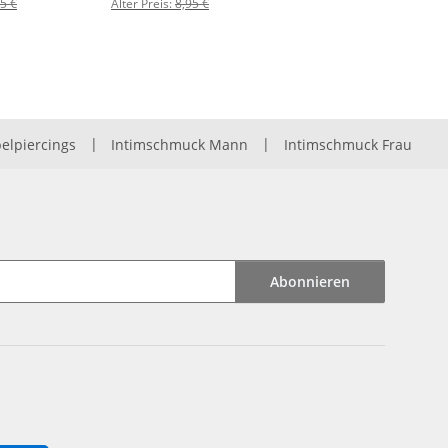
5 €
Alter Preis:
8,95 €
elpiercings
|
Intimschmuck Mann
|
Intimschmuck Frau
Abonnieren