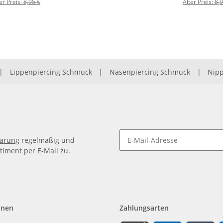
er Preis:
8,95 €
Alter Preis:
8,9
|
Lippenpiercing Schmuck
|
Nasenpiercing Schmuck
|
Nipp
lärung
regelmäßig und
timent per E-Mail zu.
Newsletter Abonnieren
onen
Zahlungsarten