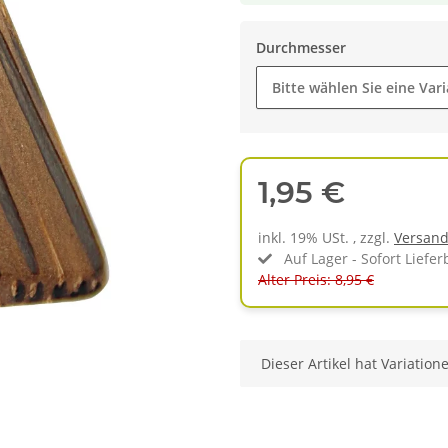
Durchmesser
Bitte wählen Sie eine Vari
1,95 €
inkl. 19% USt. , zzgl.
Versan
Auf Lager - Sofort Liefer
Alter Preis: 8,95 €
x
Dieser Artikel hat Variation