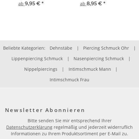
Schutzschicht
ab
9,95 €
*
ab
8,95 €
*
Beliebte Kategorien:
Dehnstäbe
|
Piercing Schmuck Ohr
|
Lippenpiercing Schmuck
|
Nasenpiercing Schmuck
|
Nippelpiercings
|
Intimschmuck Mann
|
Intimschmuck Frau
Newsletter Abonnieren
Bitte senden Sie mir entsprechend Ihrer
Datenschutzerklärung
regelmäßig und jederzeit widerruflich
Informationen zu Ihrem Produktsortiment per E-Mail zu.