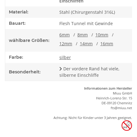
Einschliffen
Material:
Stahl (Chirurgenstahl 316L)
Bauart:
Flesh Tunnel mit Gewinde
6mm
/
8mm
/
10mm
/
wählbare Größen:
12mm
/
14mm
/
16mm
Farbe:
silber
Der vordere Rand hat viele,
Besonderheit:
silberne Einschliffe
Informationen zum Hersteller
Miuu GmbH
Heinrich-Lorenz-Str. 15
DE-09120 Chemnitz
ft
s
@m
iu
u.net
Achtung: Nicht für Kinder unter 3 Jahren geeignet.