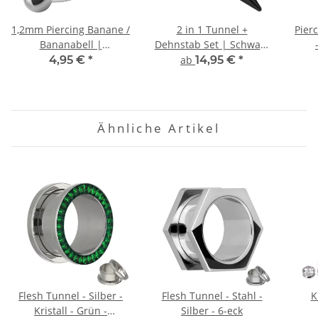
1,2mm Piercing Banane /
2 in 1 Tunnel +
Pierc
Bananabell |
Dehnstab Set | Schwarz
Chirurgenstahl | Silber
| Acryl – Kunststoff
4,95 €
*
ab
14,95 €
*
Ähnliche Artikel
Flesh Tunnel - Silber -
Flesh Tunnel - Stahl -
K
Kristall - Grün -
Silber - 6-eck