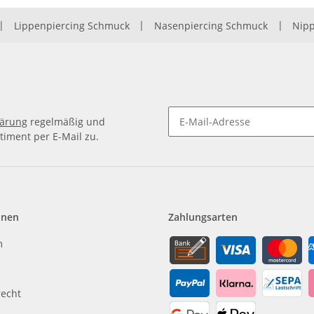
|
Lippenpiercing Schmuck
|
Nasenpiercing Schmuck
|
Nipp
lärung
regelmäßig und
timent per E-Mail zu.
Newsletter Abonnieren
onen
Zahlungsarten
m
recht