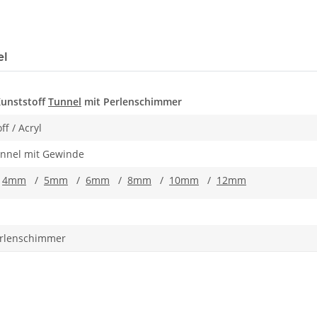
el
Kunststoff
Tunnel
mit Perlenschimmer
ff / Acryl
unnel mit Gewinde
/
4mm
/
5mm
/
6mm
/
8mm
/
10mm
/
12mm
rlenschimmer