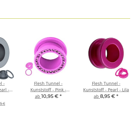
l -
Flesh Tunnel -
Flesh Tunnel -
arl -
Kunststoff - Pink -
Kunststoff - Pearl - Lila
Kristall - Pink
ab
10,95 €
*
ab
8,95 €
*
5 €