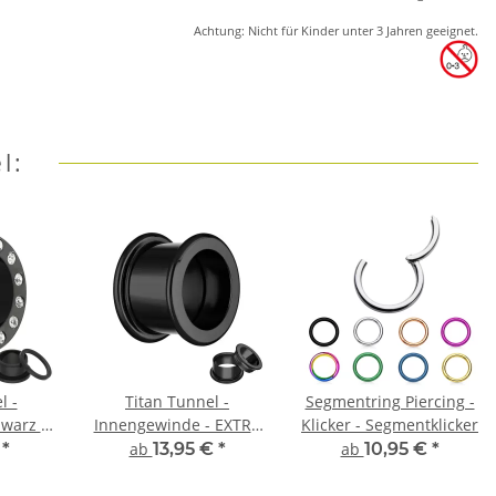
Achtung: Nicht für Kinder unter 3 Jahren geeignet.
l:
l -
Titan Tunnel -
Segmentring Piercing -
hwarz -
Innengewinde - EXTRA
Klicker - Segmentklicker
LANG - Schwarz
€
*
ab
13,95 €
*
ab
10,95 €
*