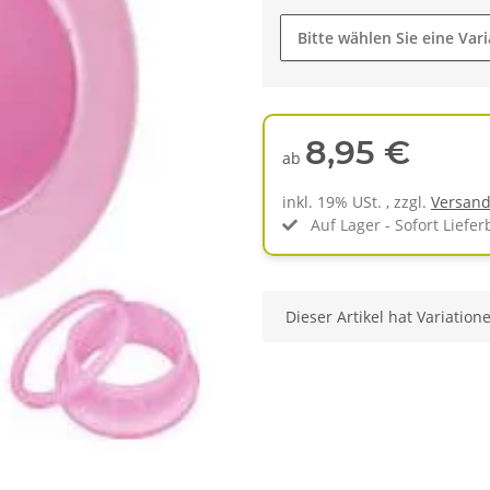
Bitte wählen Sie eine Vari
8,95 €
ab
inkl. 19% USt. , zzgl.
Versan
Auf Lager - Sofort Liefer
x
Dieser Artikel hat Variation