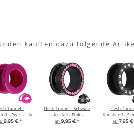
unden kauften dazu folgende Artike
esh Tunnel -
Flesh Tunnel - Schwarz
Flesh Tunne
off - Pearl - Lila
- Kristall - Pink -
Kunststoff - Sc
Schutzschicht
Kristall
ab
8,95 €
*
ab
9,95 €
*
ab
7,95 