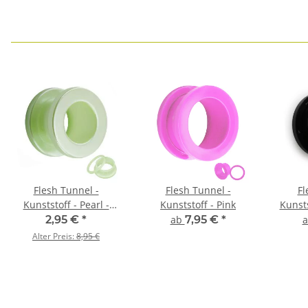
Flesh Tunnel -
Flesh Tunnel -
Fl
Kunststoff - Pearl -
Kunststoff - Pink
Kunsts
Grün
2,95 €
*
ab
7,95 €
*
Alter Preis:
8,95 €