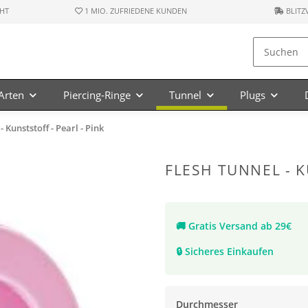
HT
1 MIO. ZUFRIEDENE KUNDEN
BLITZ
-Arten
Piercing-Ringe
Tunnel
Plugs
- Kunststoff - Pearl - Pink
FLESH TUNNEL - K
🚚
Gratis Versand ab 29€
🔒
Sicheres Einkaufen
Durchmesser