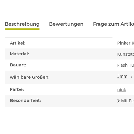
Beschreibung
Bewertungen
Frage zum Artik
Produkteigenschaft
Wert
Pinker 
Artikel:
Material:
Kunststo
Bauart:
Flesh T
3mm
wählbare Größen:
Farbe:
pink
Besonderheit:
Mit Pe