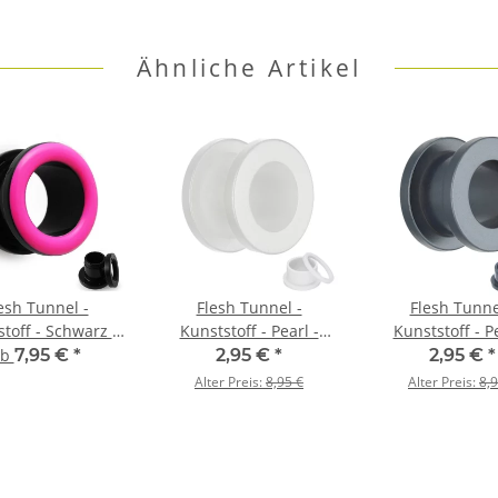
Ähnliche Artikel
esh Tunnel -
Flesh Tunnel -
Flesh Tunne
toff - Schwarz -
Kunststoff - Pearl -
Kunststoff - Pe
Pink
Weiß
Grau
ab
7,95 €
*
2,95 €
*
2,95 €
*
Alter Preis:
8,95 €
Alter Preis:
8,9