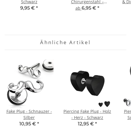
Schwarz
Chirurgenstahl –
& Di
Schwarz
| 
9,95 €
*
ab
6,95 €
*
Ähnliche Artikel
Fake Plug - Schnauzer -
Piercing Fake Plug - Holz
Pie
Silber
- Herz - Schwarz
S
10,95 €
*
12,95 €
*