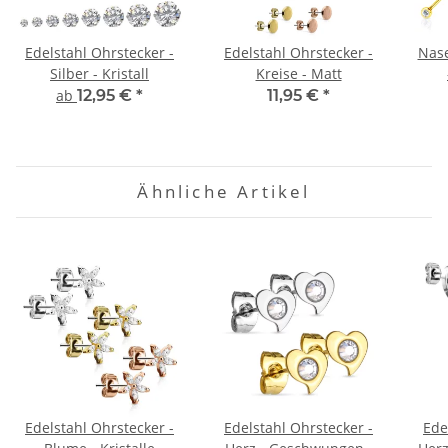
Edelstahl Ohrstecker -
Edelstahl Ohrstecker -
Nase
Silber - Kristall
Kreise - Matt
ab
12,95 €
*
11,95 €
*
Ähnliche Artikel
Edelstahl Ohrstecker -
Edelstahl Ohrstecker -
Ede