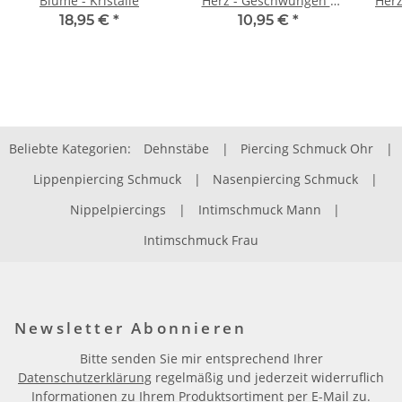
Blume - Kristalle
Herz - Geschwungen -
Herz
Kristall
18,95 €
*
10,95 €
*
Beliebte Kategorien:
Dehnstäbe
|
Piercing Schmuck Ohr
|
Lippenpiercing Schmuck
|
Nasenpiercing Schmuck
|
Nippelpiercings
|
Intimschmuck Mann
|
Intimschmuck Frau
Newsletter Abonnieren
Bitte senden Sie mir entsprechend Ihrer
Datenschutzerklärung
regelmäßig und jederzeit widerruflich
Informationen zu Ihrem Produktsortiment per E-Mail zu.