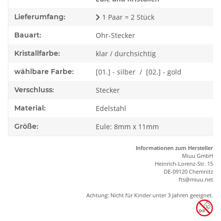
Lieferumfang:
1 Paar = 2 Stück
Bauart:
Ohr-Stecker
Kristallfarbe:
klar / durchsichtig
wählbare Farbe:
[01.] - silber / [02.] - gold
Verschluss:
Stecker
Material:
Edelstahl
Größe:
Eule: 8mm x 11mm
Informationen zum Hersteller
Miuu GmbH
Heinrich-Lorenz-Str. 15
DE-09120 Chemnitz
ft
s
@m
iu
u.net
Achtung: Nicht für Kinder unter 3 Jahren geeignet.