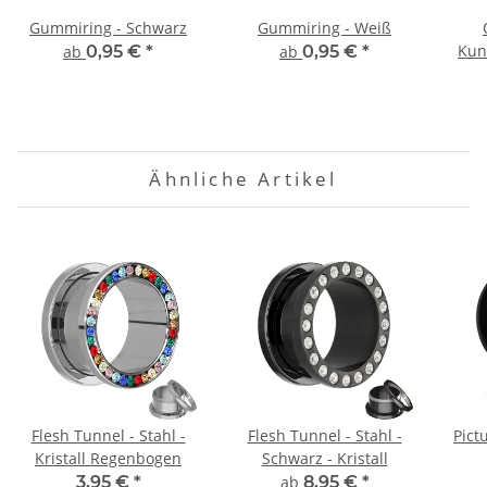
Gummiring - Schwarz
Gummiring - Weiß
Kun
ab
0,95 €
*
ab
0,95 €
*
O
Ähnliche Artikel
Flesh Tunnel - Stahl -
Flesh Tunnel - Stahl -
Pict
Kristall Regenbogen
Schwarz - Kristall
3,95 €
*
ab
8,95 €
*