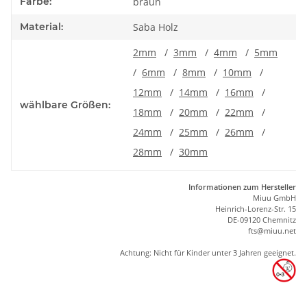
Farbe:
braun
Material:
Saba Holz
2mm
/
3mm
/
4mm
/
5mm
/
6mm
/
8mm
/
10mm
/
12mm
/
14mm
/
16mm
/
wählbare Größen:
18mm
/
20mm
/
22mm
/
24mm
/
25mm
/
26mm
/
28mm
/
30mm
Informationen zum Hersteller
Miuu GmbH
Heinrich-Lorenz-Str. 15
DE-09120 Chemnitz
ft
s
@m
iu
u.net
Achtung: Nicht für Kinder unter 3 Jahren geeignet.