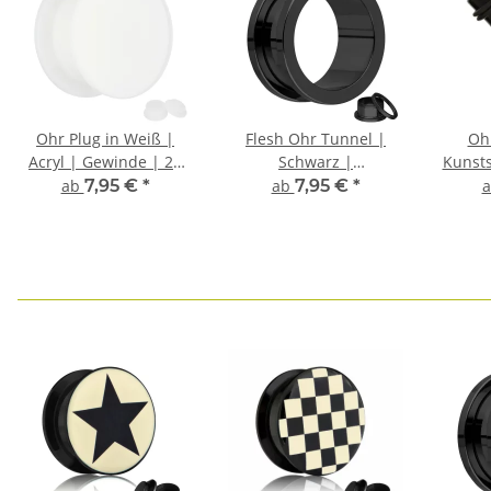
Ohr Plug in Weiß |
Flesh Ohr Tunnel |
Oh
Acryl | Gewinde | 26
Schwarz |
Kunsts
Größen
Chirurgenstahl |
Ohr
ab
7,95 €
*
ab
7,95 €
*
Gewinde