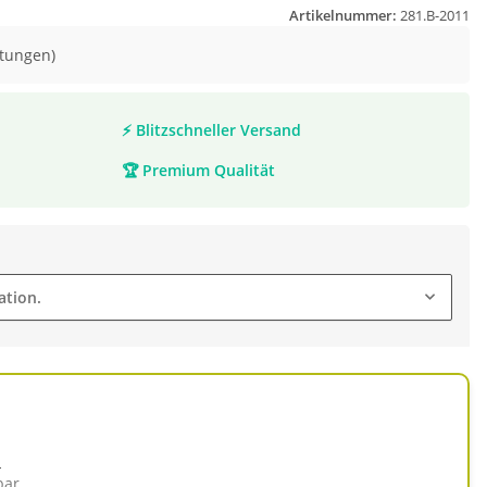
Artikelnummer:
281.B-2011
tungen)
⚡
Blitzschneller Versand
🏆
Premium Qualität
ation.
d
bar