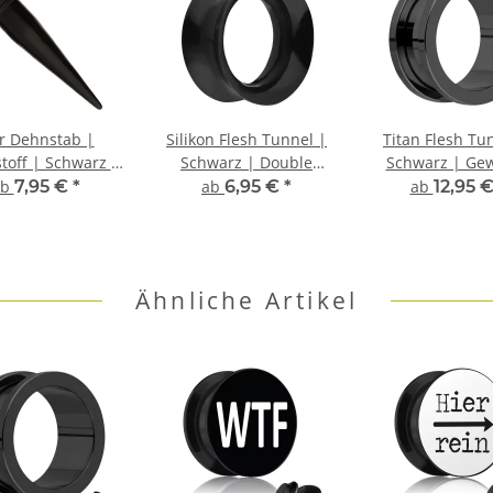
r Dehnstab |
Silikon Flesh Tunnel |
Titan Flesh Tu
toff | Schwarz |
Schwarz | Double
Schwarz | Ge
loch Expander
Flared Ohrtunnel |
Ohrtunne
ab
7,95 €
*
ab
6,95 €
*
ab
12,95 
Dünn
Ähnliche Artikel