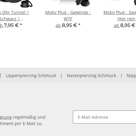
h Ohr Tunnel |
Motiv Plug - Gewinde -
Motiv Plug - Ge
Schwarz |
WTF
Hier rein
rurgenstahl |
ab
7,95 €
*
ab
8,95 €
*
ab
8,95 
Gewinde
|
Lippenpiercing Schmuck
|
Nasenpiercing Schmuck
|
Nipp
lärung
regelmäßig und
timent per E-Mail zu.
Newsletter Abonnieren