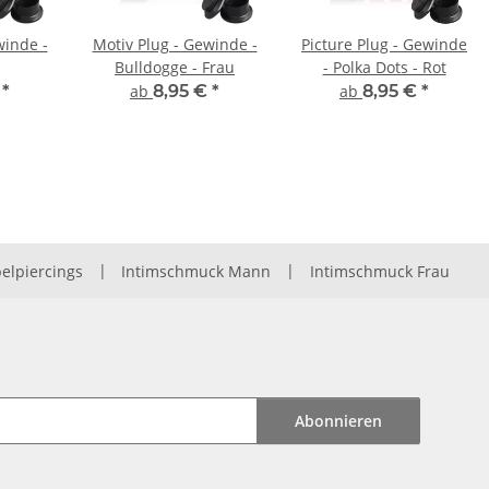
winde -
Motiv Plug - Gewinde -
Picture Plug - Gewinde
Bulldogge - Frau
- Polka Dots - Rot
€
*
ab
8,95 €
*
ab
8,95 €
*
elpiercings
|
Intimschmuck Mann
|
Intimschmuck Frau
Abonnieren