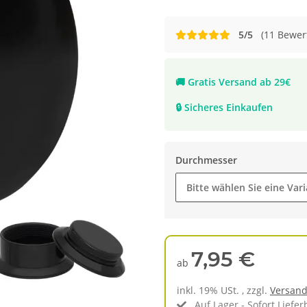
5/5
(11 Bewer
🚚
Gratis Versand ab 29€
🔒
Sicheres Einkaufen
Durchmesser
Bitte wählen Sie eine Vari
7,95 €
ab
inkl. 19% USt. , zzgl.
Versan
Auf Lager - Sofort Liefer