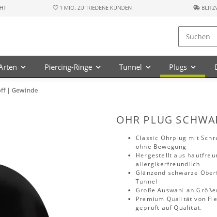
HT
1 MIO. ZUFRIEDENE KUNDEN
BLITZ
-Arten
Piercing-Ringe
Tunnel
Plugs
off | Gewinde
OHR PLUG SCHWAR
Classic Ohrplug mit Sch
ohne Bewegung
Hergestellt aus hautfreu
allergikerfreundlich
Glänzend schwarze Oberflä
Tunnel
Große Auswahl an Größen
Premium Qualität von Fle
geprüft auf Qualität.