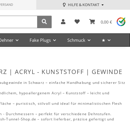
HILFE & KONTAKT
VERSAND
0,00 €
Dehner
Fake Plugs
Schmuck
★
Z | ACRYL - KUNSTSTOFF | GEWINDE
raubgewinde in Schwarz – einfache Handhabung und sicherer Sitz
ndlichem, hypoallergenem Acryl – Kunststoff – leicht und
che – puristisch, stilvoll und ideal für minimalistischen Flesh
 - Durchmessern – perfekt für verschiedene Dehnstufen.
sh-Tunnel-Shop.de – sofort lieferbar, präzise gefertigt und