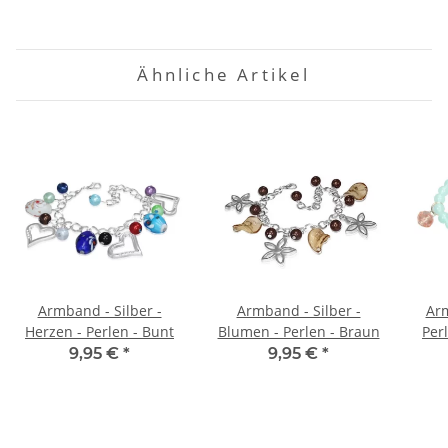
Ähnliche Artikel
Armband - Silber -
Armband - Silber -
Arm
Herzen - Perlen - Bunt
Blumen - Perlen - Braun
Per
9,95 €
*
9,95 €
*