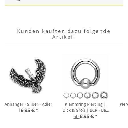
Kunden kauften dazu folgende
Artikel:
Anhänger - Silber - Adler
Klemmring Piercing |
Pier
Dick & Groß | BCR - Ball
16,95 €
*
Closure Ring
ab
8,95 €
*